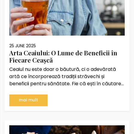
25 JUNE 2025
Arta Ceaiului: O Lume de Beneficii în
Fiecare Ceașcă
Ceaiul nu este doar o băutură, ci o adevărată
artă ce încorporează tradiții străvechi și
beneficii pentru sănătate. Fie că ești în căutarea
unui moment de relaxare, îți dorești un ajutor
pentru digestie sau vrei să îți îmbunătățești
mai mult
concentrarea, există un ceai perfect pentru
fiecare nevoie. Istoria Ceaiului: O Lume de Tradiții
și Simboluri În China și Japonia, consumul de ceai
a fost, de-a lungul istoriei, considerat un act
sacru, având rol în spiritualitate, relaxare și