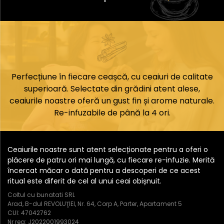
populară a învățat cum să le folosească pentru
a răspunde nevoilor individuale. De-a lungul
secolelor, botanici și ierbiști au învățat să mixeze
diverse plante pentru a crea ceaiuri care pot
stimula imunitatea, îmbunătăți digestia, reduce
stresul sau îmbunătăți concentrarea. Arta
combinării plantelor necesită o cunoaștere
Perfecțiune în fiecare ceașcă, cu ceaiuri de calitate
profundă a proprietăților fiecărei plante și a
superioară. Selectate din grădini atent alese,
modului în care acestea pot interacționa între
ceaiurile noastre oferă un gust fin și arome naturale.
ele.
Re-infuzabile de până la 4 ori.
Ceaiurile noastre sunt atent selecționate pentru a oferi o
plăcere de patru ori mai lungă, cu fiecare re-infuzie. Merită
încercat măcar o dată pentru a descoperi de ce acest
ritual este diferit de cel al unui ceai obișnuit.
Coltul cu bunatati SRL
Arad, B-dul REVOLUŢIEI, Nr. 64, Corp A, Parter, Apartament 5
CUI: 47042762
Nr reg: J2022001993024