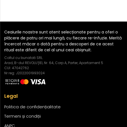
Ceaiurile noastre sunt atent selecționate pentru a oferi o
plăcere de patru ori mai lungă, cu fiecare re-infuzie. Merită
încercat măcar o dată pentru a descoperi de ce acest
ritual este diferit de cel al unui ceai obișnuit.
Coltul cu bunatati SRL
Arad, B-dul REVOLUŢIEI, Nr. 64, Corp A, Parter, Apartament 5
CUI: 47042762
Nr reg: J2022001993024
Legal
Politica de confidențialitate
Termeni și condiții
ANPC