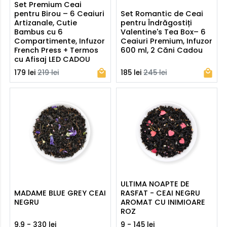
Set Premium Ceai
pentru Birou – 6 Ceaiuri
Set Romantic de Ceai
Artizanale, Cutie
pentru Îndrăgostiți
Bambus cu 6
Valentine's Tea Box– 6
Compartimente, Infuzor
Ceaiuri Premium, Infuzor
French Press + Termos
600 ml, 2 Căni Cadou
cu Afisaj LED CADOU
179 lei
219 lei
185 lei
245 lei
ULTIMA NOAPTE DE
MADAME BLUE GREY CEAI
RASFAT - CEAI NEGRU
NEGRU
AROMAT CU INIMIOARE
ROZ
9.9 - 330 lei
9 - 145 lei